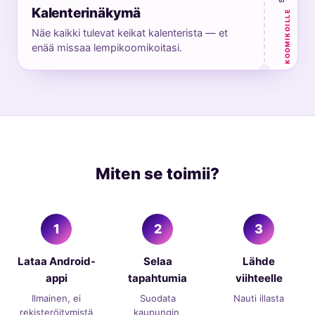
Kalenterinäkymä
KOOMIKOILLE
Näe kaikki tulevat keikat kalenterista — et
enää missaa lempikoomikoitasi.
Miten se toimii?
1
2
3
Lataa Android-
Selaa
Lähde
appi
tapahtumia
viihteelle
Ilmainen, ei
Suodata
Nauti illasta
rekisteröitymistä
kaupungin,