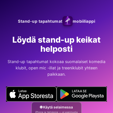
Stand-up tapahtumat
mobiiliappi
Löydä stand-up keikat
helposti
Stand-up tapahtumat kokoaa suomalaiset komedia
klubit, open mic -illat ja treeniklubit yhteen
paikkaan.
🌐 Käytä selaimessa
iPhone ja tietokone — ei asennusta