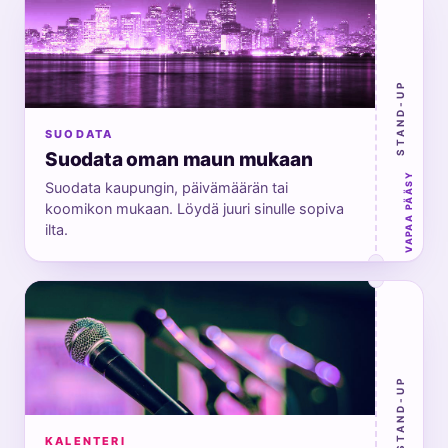
STAND-UP
SUODATA
Suodata oman maun mukaan
VAPAA PÄÄSY
Suodata kaupungin, päivämäärän tai
koomikon mukaan. Löydä juuri sinulle sopiva
ilta.
STAND-UP
KALENTERI