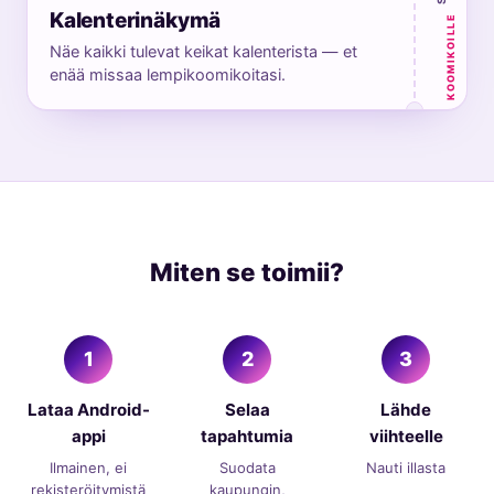
Kalenterinäkymä
KOOMIKOILLE
Näe kaikki tulevat keikat kalenterista — et
enää missaa lempikoomikoitasi.
Miten se toimii?
1
2
3
Lataa Android-
Selaa
Lähde
appi
tapahtumia
viihteelle
Ilmainen, ei
Suodata
Nauti illasta
rekisteröitymistä
kaupungin,