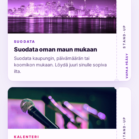
STAND-UP
SUODATA
Suodata oman maun mukaan
VAPAA PÄÄSY
Suodata kaupungin, päivämäärän tai
koomikon mukaan. Löydä juuri sinulle sopiva
ilta.
STAND-UP
KALENTERI