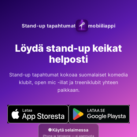
Stand-up tapahtumat
mobiiliappi
Löydä stand-up keikat
helposti
Stand-up tapahtumat kokoaa suomalaiset komedia
klubit, open mic -illat ja treeniklubit yhteen
paikkaan.
🌐 Käytä selaimessa
iPhone ja tietokone — ei asennusta